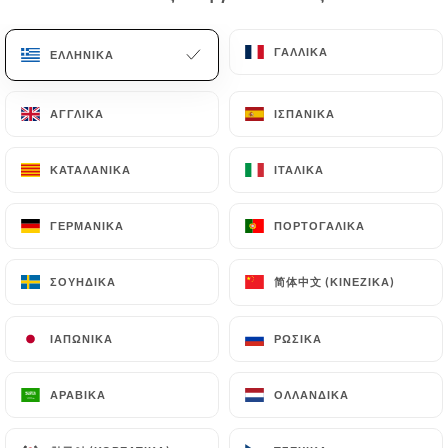
ΓΑΛΛΙΚΆ
ΓΑΛΛΙΚΆ
ΕΛΛΗΝΙΚΆ
ΕΛΛΗΝΙΚΆ
ΑΓΓΛΙΚΆ
ΑΓΓΛΙΚΆ
ΙΣΠΑΝΙΚΆ
ΙΣΠΑΝΙΚΆ
ΚΑΤΑΛΑΝΙΚΆ
ΚΑΤΑΛΑΝΙΚΆ
ΙΤΑΛΙΚΆ
ΙΤΑΛΙΚΆ
32 ΑΞΙΟΛΌΓΗΣΗ
ΓΕΡΜΑΝΙΚΆ
ΓΕΡΜΑΝΙΚΆ
ΠΟΡΤΟΓΑΛΙΚΆ
ΠΟΡΤΟΓΑΛΙΚΆ
RESTAURANT CORSE MÉDITERRANÉEN
简体中文 (ΚΙΝΈΖΙΚΑ)
简体中文 (ΚΙΝΈΖΙΚΑ)
ΣΟΥΗΔΙΚΆ
ΣΟΥΗΔΙΚΆ
18 Place Forum Des Cardeurs
13100 Aix-En-Provence France
ΙΑΠΩΝΙΚΆ
ΙΑΠΩΝΙΚΆ
ΡΩΣΙΚΆ
ΡΩΣΙΚΆ
ΑΡΑΒΙΚΆ
ΑΡΑΒΙΚΆ
ΟΛΛΑΝΔΙΚΆ
ΟΛΛΑΝΔΙΚΆ
Ποιοι είμαστε;