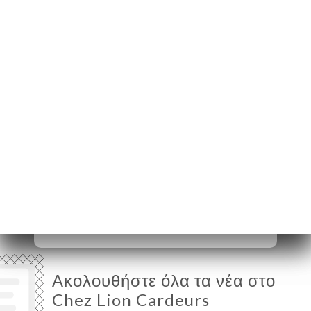
Cardeurs
13100 Aix-en-
Provence France
Δευτέρα
Κλειστό
Τρίτη
17:00-01:00
Τετάρτη
17:00-01:00
Πέμπτη
17:00-01:00
Παρασκευή
17:00-01:00
Σάββατο
12:00-01:00
Κυριακή
17:00-01:00
Ακολουθήστε όλα τα νέα στο
Chez Lion Cardeurs