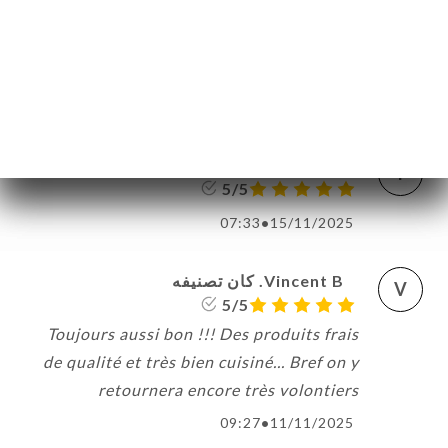
seul bémol, c'est la petitesse de la salle
pour s'y installer en hiver, mais je compte
retourner chez Lion en terrasse!
09:05
•
05/01/2026
Yann G. كان تصنيفه
Y
5/5
07:33
•
15/11/2025
Vincent B. كان تصنيفه
V
5/5
Toujours aussi bon !!! Des produits frais
de qualité et très bien cuisiné... Bref on y
retournera encore très volontiers
09:27
•
11/11/2025