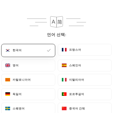
메뉴
KO
언어 선택:
언어 선택:
/
홈
리뷰
프랑스어
프랑스어
한국어
한국어
리뷰
영어
영어
스페인어
스페인어
카탈로니아어
카탈로니아어
이탈리아어
이탈리아어
32 Uniiti 리뷰
독일어
독일어
포르투갈어
포르투갈어
4.6 / 5
스웨덴어
스웨덴어
중국어 간체
중국어 간체
100% 실제 검증된 리뷰입니다.