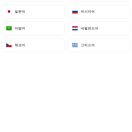
일본어
일본어
러시아어
러시아어
Pierre-jean P. 평가
P
아랍어
아랍어
네덜란드어
네덜란드어
5/5
05/04/2026
•
07:59
체코어
체코어
그리스어
그리스어
Rita C. 평가
R
5/5
Nous nous sommes régalés et en plus nous
avons été super bien accueillis ce qui n'est
pas courant.... On recommande
fortement...
29/03/2026
•
01:46
daniel r. 평가
D
5/5