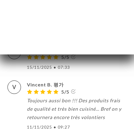
seul bémol, c'est la petitesse de la salle
pour s'y installer en hiver, mais je compte
retourner chez Lion en terrasse!
05/01/2026
•
09:05
Yann G. 평가
Y
5/5
15/11/2025
•
07:33
Vincent B. 평가
V
5/5
Toujours aussi bon !!! Des produits frais
de qualité et très bien cuisiné... Bref on y
retournera encore très volontiers
11/11/2025
•
09:27