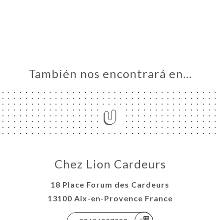
ERVA
ERÍA
EÑA
NÚ
También nos encontrará en…
ACTO
Chez Lion Cardeurs
18 Place Forum des Cardeurs
13100 Aix-en-Provence France