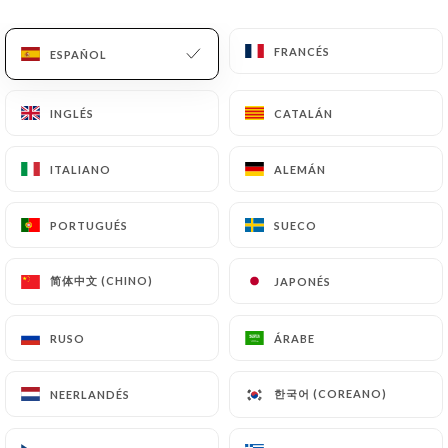
ES
MENÚ
FRANCÉS
FRANCÉS
ESPAÑOL
ESPAÑOL
INGLÉS
INGLÉS
CATALÁN
CATALÁN
ITALIANO
ITALIANO
ALEMÁN
ALEMÁN
/
INICIO
CONTACTO
Contacto
PORTUGUÉS
PORTUGUÉS
SUECO
SUECO
简体中文 (CHINO)
简体中文 (CHINO)
JAPONÉS
JAPONÉS
RUSO
RUSO
ÁRABE
ÁRABE
한국어 (COREANO)
한국어 (COREANO)
NEERLANDÉS
NEERLANDÉS
Chez Lion Cardeurs