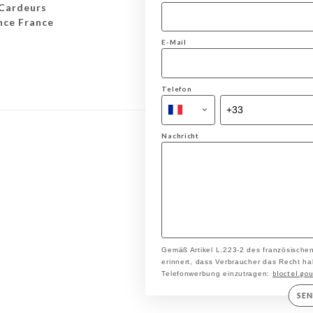
 Cardeurs
nce France
E-Mail
Telefon
Nachricht
Gemäß Artikel L.223-2 des französische
erinnert, dass Verbraucher das Recht hab
bloctel.gou
Telefonwerbung einzutragen:
SE