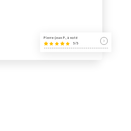
Pierre-jean P., à noté
5/5
 provence Chez lion cardeurs
euse et conviviale.