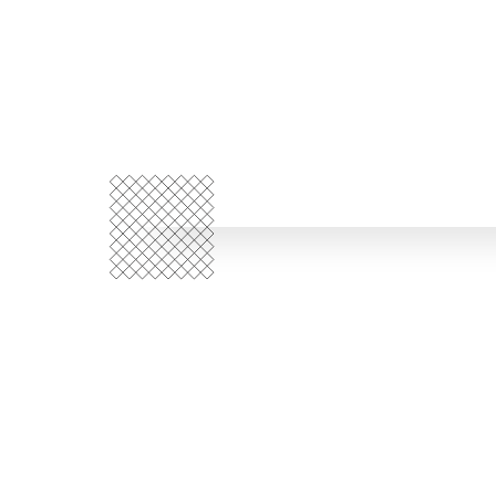
Quem
somos?