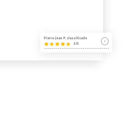
Pierre-jean P. classificado
5/5
 provence Chez lion cardeurs
euse et conviviale.